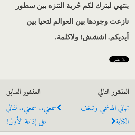
ينتهي ليترك لكم حُرية التنزه بين سطور
نازعت وجودها بين العوالم لتحيا بين
أيديكم. اششش! ولاكلمة.
المنشور التالي
المنشور السابق
تهاني الهاشمي وشغف
سمعني.. سمعني.. لقائي
الكتابة
على إذاعة الأولى!