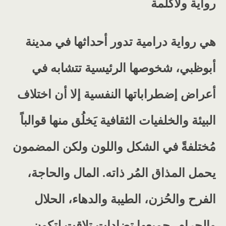
رواية ولاكلمة
هي رواية درامية تدور أحداثها في مدينة
أبوظبي، شخوصها الرئيسية تتشابه في
أعراض إضطراباتها النفسية إلا أن اختلاف
البيئة والخلفيات الثقافية يَخلُق منها قوالباً
مُختلفةً في الشكل واللون ولكن المضمون
يحمل المذاق المُر ذاته. المال والحاجة،
الفرح والحُزن، الطيبة والدهاء، الحلال
والحرام، جميعها تضادات تلاقت لتكون